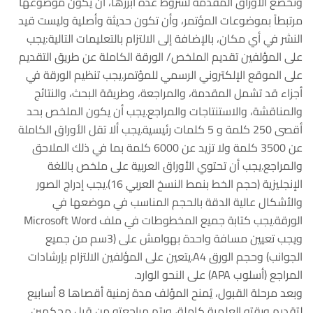
وتخضع الأوراق المقدمة لشروط عدّة أبرزها، أن يكون موضوعها
مرتبطاً بموضوعات المؤتمر، وأن تكون حديثة وأصلية وليست قيد
النشر في أي مكان، بالإضافة إلى الالتزام بالتعليمات التالية:يجب
على المؤلفين تقديم الملخص/ الورقة الكاملة عن طريق التقديم
على الموقع الإلكتروني الرسمي للمؤتمر.يجب تنظيم الورقة في
أجزاء قد تشمل المقدمة، والمراجعة، وطريقة البحث، والنتائج
والمناقشة، والاستنتاجات والمراجع.يجب أن يكون الملخص بحد
أقصى 250 كلمة و 5 كلمات رئيسية.يجب ألا تقل الأوراق الكاملة
عن 3500 كلمة ولا تزيد عن 6000 كلمة بما في ذلك الملاحق
والمراجع.يجب أن تحتوي الأوراق العربية على ملخص باللغة
الإنجليزية (حجم الخط بنمط النسخ العربي 16).يجب إدراج الصور
والأشكال عالية الدقة بالحجم المناسب في موضعها في
الورقة.يجب كتابة جميع المخطوطات في ملف Microsoft Word
ويجب تعيين مسافة واحدة بهوامش على (3سم من جميع
الجوانب) وحجم الورق A4.يتعين على المؤلفين الالتزام بإرشادات
المراجع (أسلوب APA) على النحو الوارد.
وبعد مرحلة القبول، يُمنح المؤلف مدة زمنية أقصاها 8 أسابيع
لتقديم ورقته العلمية كاملة، ويتم مراجعته من قبل محكمين